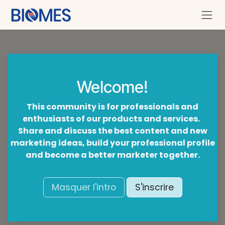
Se rendre au contenu
Welcome!
This community is for professionals and
enthusiasts of our products and services.
Share and discuss the best content and new
marketing ideas, build your professional profile
and become a better marketer together.
Masquer l'intro
S'inscrire