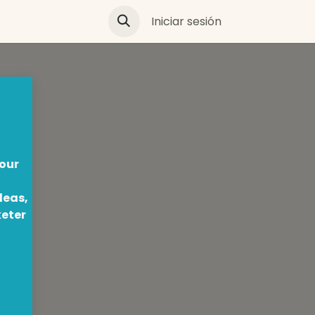
Iniciar sesión
 our
deas,
keter